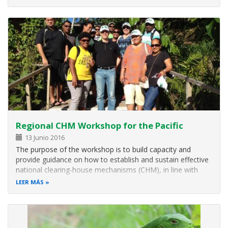
Regional CHM Workshop for the Pacific
13 Junio 2016
The purpose of the workshop is to build capacity and
provide guidance on how to establish and sustain effective
national clearing‑house mechanisms (CHM), in line with
decision X/15 and in support of the national biodiversity
LEER MÁS
strategies and action plans (NBSAPs).