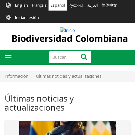
Pasar
English
Français
Español
Русский
العربية
简体中文
al
User
contenido
Iniciar sesión
principal
account
menu
Biodiversidad Colombiana
Buscar
Buscar
Toggle
navigation
Información
Últimas noticias y actualizaciones
Últimas noticias y
actualizaciones