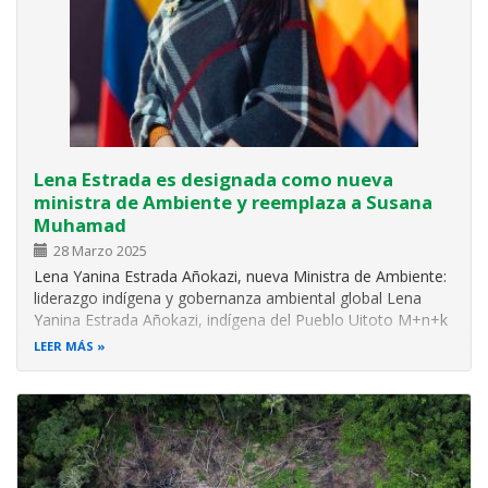
Lena Estrada es designada como nueva
ministra de Ambiente y reemplaza a Susana
Muhamad
28 Marzo 2025
Lena Yanina Estrada Añokazi, nueva Ministra de Ambiente:
liderazgo indígena y gobernanza ambiental global Lena
Yanina Estrada Añokazi, indígena del Pueblo Uitoto M+n+k
del Amazonas, es la nueva Ministra de Ambiente y
LEER MÁS
Desarrollo Sostenible de Colombia. Estrada es politóloga
de la Universidad Nacional…