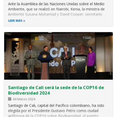
Ante la Asamblea de las Naciones Unidas sobre el Medio
Ambiente, que se realizó en Nairobi, Kenia, la ministra de
Ambiente Susana Muhamad y David Cooper, secretario
Ejecutivo interino del Convenio para la Diversidad Biológica
LEER MÁS
(CBD) de la ONU, presentaron la imagen y eslogan de la
COP16 que se…
Santiago de Cali será la sede de la COP16 de
Biodiversidad 2024
04 Marzo 2024
Santiago de Cali, capital del Pacífico colombiano, ha sido
elegida por el Presidente Gustavo Petro como ciudad
anfitriona de la COP16 sobre Biodiversidad, el evento