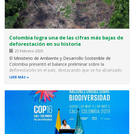
Colombia logra una de las cifras más bajas de
deforestación en su historia
25 Febrero 2025
El Ministerio de Ambiente y Desarrollo Sostenible de
Colombia presentó el balance preliminar sobre la
deforestación en el país, destacando que se ha alcanzado
la segunda cifra más baja desde que se mide este
LEER MÁS
fenómeno. En los últimos tres años se ha evitado la
pérdida de más de 212.000 hectáreas de…