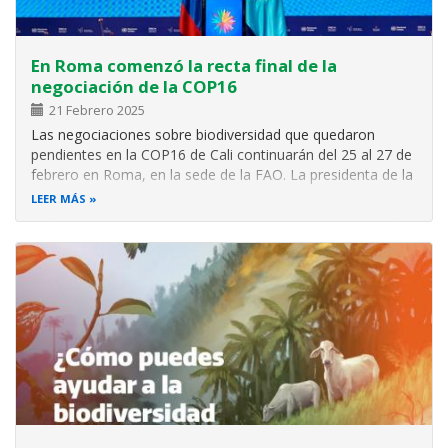
En Roma comenzó la recta final de la
negociación de la COP16
21 Febrero 2025
Las negociaciones sobre biodiversidad que quedaron
pendientes en la COP16 de Cali continuarán del 25 al 27 de
febrero en Roma, en la sede de la FAO. La presidenta de la
COP16, Susana Muhamad, liderará las discusiones con el
LEER MÁS
objetivo de concretar acuerdos clave para la
implementación del Marco Global…