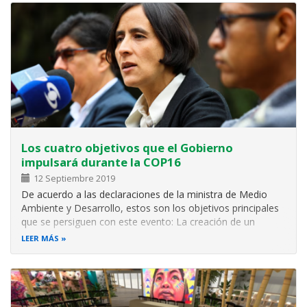
exposiciones de proyectos ambientales, presentaciones
Los cuatro objetivos que el Gobierno
impulsará durante la COP16
12 Septiembre 2019
De acuerdo a las declaraciones de la ministra de Medio
Ambiente y Desarrollo, estos son los objetivos principales
que se persiguen con este evento: La creación de un
“fondo para repartir los beneficios del uso de los recursos
LEER MÁS
genéticos que están en bases de datos digitales. Para
explicar un poco…