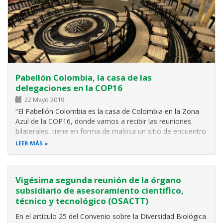
Pabellón Colombia, la casa de las
delegaciones en la COP16
22 Mayo 2019
“El Pabellón Colombia es la casa de Colombia en la Zona
Azul de la COP16, donde vamos a recibir las reuniones
bilaterales, tiene en forma de maloca un sitio de encuentro
para la discusión política de la situación de la biodiversidad.
LEER MÁS
Va a tener más de 10 eventos diarios y también vamos a
manifestar…
Vigésima segunda reunión de la órgano
subsidiario de asesoramiento científico,
técnico y tecnológico (OSACTT)
En el artículo 25 del Convenio sobre la Diversidad Biológica