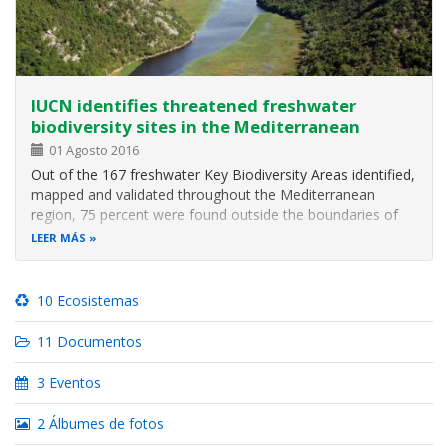
IUCN identifies threatened freshwater
biodiversity sites in the Mediterranean
01 Agosto 2016
Out of the 167 freshwater Key Biodiversity Areas identified,
mapped and validated throughout the Mediterranean
region, 75 percent were found outside the boundaries of
any pre-existing protected areas or other KBAs, according
LEER MÁS
to the main results of an IUCN assessment revealed today
at the IUCN World…
10 Ecosistemas
11 Documentos
3 Eventos
2 Álbumes de fotos