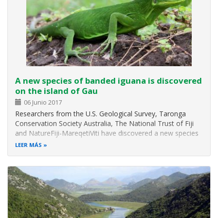
A new species of banded iguana is discovered
on the island of Gau
06 Junio 2017
Researchers from the U.S. Geological Survey, Taronga
Conservation Society Australia, The National Trust of Fiji
and NatureFiji-MareqetiViti have discovered a new species
of banded iguana The new species of lizard, Brachylophus
LEER MÁS
gau, is one of only four living species of South Pacific
iguana, and is…