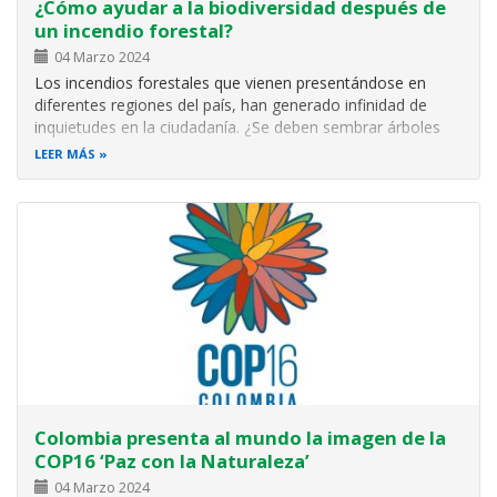
¿Cómo ayudar a la biodiversidad después de
un incendio forestal?
04 Marzo 2024
Los incendios forestales que vienen presentándose en
diferentes regiones del país, han generado infinidad de
inquietudes en la ciudadanía. ¿Se deben sembrar árboles
una vez finalizado el incidente? ¿Cómo se puede ayudar a
LEER MÁS
los animales silvestres? Investigadores del Instituto
Humboldt despejan las…
Colombia presenta al mundo la imagen de la
COP16 ‘Paz con la Naturaleza’
04 Marzo 2024