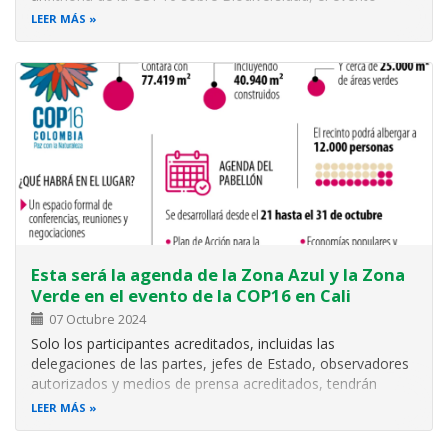
internacional más importante jamás celebrado en el país.
LEER MÁS
Lee la noticia completa
Esta será la agenda de la Zona Azul y la Zona
Verde en el evento de la COP16 en Cali
07 Octubre 2024
Solo los participantes acreditados, incluidas las
delegaciones de las partes, jefes de Estado, observadores
autorizados y medios de prensa acreditados, tendrán
acceso a la Zona Azul.
LEER MÁS
En la
Zona Verde
habrá conferencias, paneles, talleres,