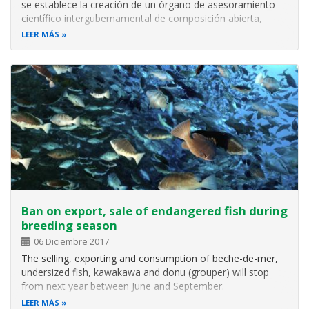
se establece la creación de un órgano de asesoramiento
científico intergubernamental de composición abierta,
conocido como el Órgano Subsidiario de Asesoramiento
LEER MÁS
Científico, Técnico y Tecnológico (OSACTT) para
proporcionar a la Conferencia
Ban on export, sale of endangered fish during
breeding season
06 Diciembre 2017
The selling, exporting and consumption of beche-de-mer,
undersized fish, kawakawa and donu (grouper) will stop
from next year between June and September.
LEER MÁS