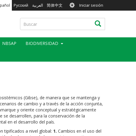
User
pañol
Русский
العربية
简体中文
Iniciar sesión
account
menu
Buscar
Buscar
NBSAP
BIODIVERSIDAD
Ecosistémicos (Gibse), de manera que se mantenga y
scenarios de cambio y a través de la acción conjunta,
 enmarque y oriente conceptual y estratégicamente
 se desarrollen, para la conservación de la
al en el desarrollo del país.
n tipificados a nivel global:
1.
Cambios en el uso del