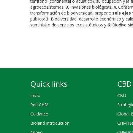
territorio (continental o acuático), su ocupación y l
agroecosistemas;
3.
Invasiones biológicas;
4.
Contami
transformación de biodiversidad, propone
seis ejes
público;
3.
Biodiversidad, desarrollo económico y cali
suministro de servicios ecosistémicos y
6.
Biodiversi
Quick links
CBD 
Inicio
CBD
Red CHM
Strategi
Guidance
Global 
Bioland Introduction
CHM Ne
Apoyo
CHM Inf