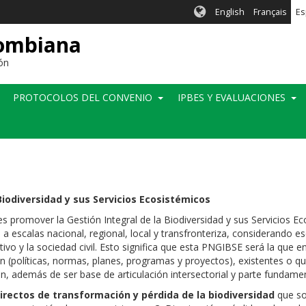
English
Français
Es
lombiana
ón
PROTOCOLOS DEL CONVENIO
IPBES Y EVALUACIONES
 Biodiversidad y sus Servicios Ecosistémicos
s promover la Gestión Integral de la Biodiversidad y sus Servicios 
 a escalas nacional, regional, local y transfronteriza, considerando e
tivo y la sociedad civil. Esto significa que esta PNGIBSE será la que
(políticas, normas, planes, programas y proyectos), existentes o que
n, además de ser base de articulación intersectorial y parte fundament
irectos de transformación y pérdida de la biodiversidad
que so