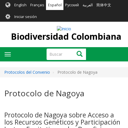
Pasar
English
Français
Español
Русский
العربية
简体中文
al
User
contenido
Iniciar sesión
principal
account
menu
Biodiversidad Colombiana
Buscar
Buscar
Toggle
navigation
Protocolos del Convenio
Protocolo de Nagoya
Protocolo de Nagoya
Protocolo de Nagoya sobre Acceso a
los Recursos Genéticos y Participación