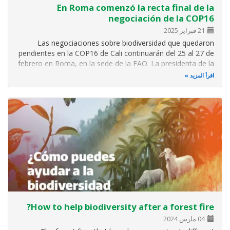
En Roma comenzó la recta final de la
negociación de la COP16
21 فبراير 2025
Las negociaciones sobre biodiversidad que quedaron
pendientes en la COP16 de Cali continuarán del 25 al 27 de
febrero en Roma, en la sede de la FAO. La presidenta de la
COP16, Susana Muhamad, liderará las discusiones con el
اقرأ المزيد
objetivo de concretar acuerdos clave para la
implementación del Marco Global…
How to help biodiversity after a forest fire?
04 مارس 2024