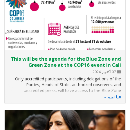
This will be the agenda for the Blue Zone and
Green Zone at the COP16 event in Cali
07 أكتوبر 2024
Only accredited participants, including delegations of the
Parties, Heads of State, authorized observers, and
accredited press, will have access to the Blue Zone.
اقرأ المزيد
In the Green Zone, there will be conferences, panels,
workshops, environmental project exhibitions, artistic
performances, and networking