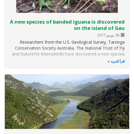
A new species of banded iguana is discovered
on the island of Gau
06 يونيو 2017
Researchers from the U.S. Geological Survey, Taronga
Conservation Society Australia, The National Trust of Fiji
and NatureFiji-MareqetiViti have discovered a new species
of banded iguana The new species of lizard, Brachylophus
اقرأ المزيد
gau, is one of only four living species of South Pacific
iguana, and is…