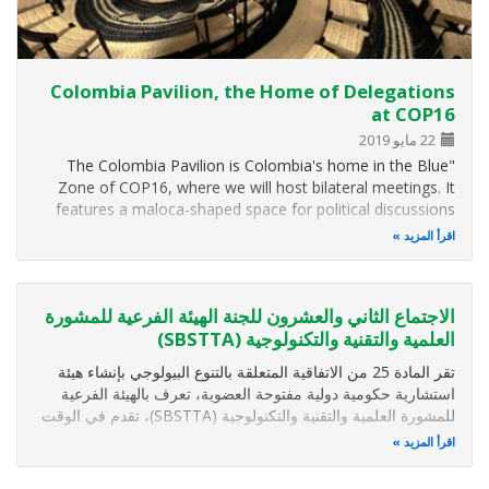
Colombia Pavilion, the Home of Delegations
at COP16
22 مايو 2019
"The Colombia Pavilion is Colombia's home in the Blue
Zone of COP16, where we will host bilateral meetings. It
features a maloca-shaped space for political discussions
on the state of biodiversity. It will hold more than 10 events
اقرأ المزيد
per day, and we will also showcase not only the country's…
الاجتماع الثاني والعشرون للجنة الهيئة الفرعية للمشورة
العلمية والتقنية والتكنولوجية (SBSTTA)
تقر المادة 25 من الاتفاقية المتعلقة بالتنوع البيولوجي بإنشاء هيئة
استشارية حكومية دولية مفتوحة العضوية، تعرف بالهيئة الفرعية
للمشورة العلمية والتقنية والتكنولوجية (SBSTTA)، تقدم في الوقت
المناسب إلى مؤتمر الأطراف، وحسب الاقتضاء إلى هيئاته الفرعية
اقرأ المزيد
الأخرى، المشورة فيما يتعلق بتنفيذ هذه الاتفاقية