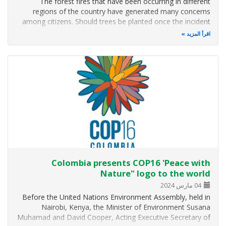
The forest fires that have been occurring in different
regions of the country have generated many concerns
among citizens. Should trees be planted once the incident
is over? How can wild animals be helped? Researchers from
اقرأ المزيد
the Humboldt Institute clarify the main doubts and make
recommendations to…
Colombia presents COP16 'Peace with
Nature" logo to the world
04 مارس 2024
Before the United Nations Environment Assembly, held in
Nairobi, Kenya, the Minister of Environment Susana
Muhamad and David Cooper, Acting Executive Secretary of