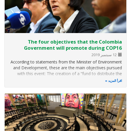
The four objectives that the Colombia
Government will promote during COP16
12 سبتمبر 2019
According to statements from the Minister of Environment
and Development, these are the main objectives pursued
with this event: The creation of a “fund to distribute the
benefits of using genetic resources stored in digital
اقرأ المزيد
databases. To explain a bit further, there are genetic
resources segmented…