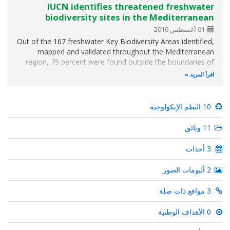
IUCN identifies threatened freshwater
biodiversity sites in the Mediterranean
01 أغسطس 2016
Out of the 167 freshwater Key Biodiversity Areas identified,
mapped and validated throughout the Mediterranean
region, 75 percent were found outside the boundaries of
any pre-existing protected areas or other KBAs, according
اقرأ المزيد
to the main results of an IUCN assessment revealed today
at the IUCN World…
10 النظم الإيكولوجية
11 وثائق
3 أحداث
2 ألبومات الصور
3 مواقع ذات صلة
0 الأهداف الوطنية