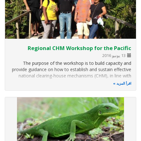
Regional CHM Workshop for the Pacific
13 يونيو 2016
The purpose of the workshop is to build capacity and
provide guidance on how to establish and sustain effective
national clearing‑house mechanisms (CHM), in line with
decision X/15 and in support of the national biodiversity
اقرأ المزيد
strategies and action plans (NBSAPs).