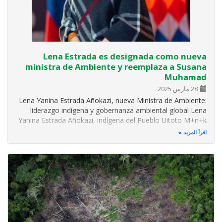
Lena Estrada es designada como nueva
ministra de Ambiente y reemplaza a Susana
Muhamad
28 مارس 2025
Lena Yanina Estrada Añokazi, nueva Ministra de Ambiente:
liderazgo indígena y gobernanza ambiental global Lena
Yanina Estrada Añokazi, indígena del Pueblo Uitoto M+n+k
del Amazonas, es la nueva Ministra de Ambiente y
اقرأ المزيد
Desarrollo Sostenible de Colombia. Estrada es politóloga
de la Universidad Nacional…