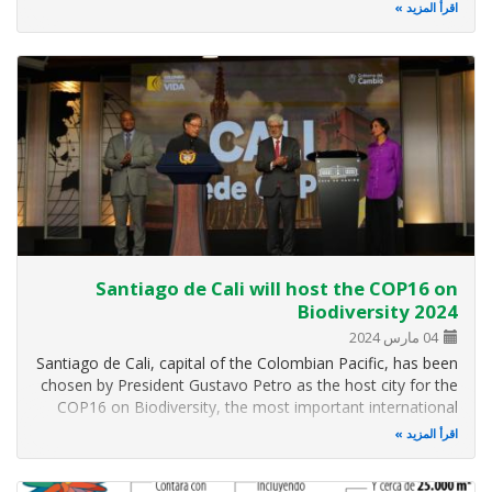
the UN Convention on Biological Diversity (CBD),
اقرأ المزيد
presented the image and slogan of the COP16 to be held in
Colombia in October 2024. "We…
Santiago de Cali will host the COP16 on
Biodiversity 2024
04 مارس 2024
Santiago de Cali, capital of the Colombian Pacific, has been
chosen by President Gustavo Petro as the host city for the
COP16 on Biodiversity, the most important international
event ever held in the country. More info here
اقرأ المزيد