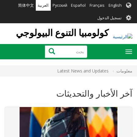
تجاوز
English
Français
Español
Русский
العربية
简体中文
إلى
User
المحتوى
تسجيل الدخول
الرئيسي
account
كولومبيا التنوع البيولوجي
menu
بحث
بحث
Toggle
navigation
معلومات
Latest News and Updates
آخر الأخبار والتحديثات