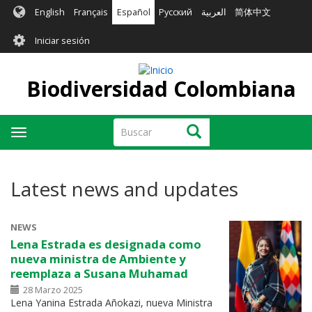
Pasar
English
Français
Español
Русский
العربية
简体中文
al
User
contenido
Iniciar sesión
principal
account
menu
Biodiversidad Colombiana
Buscar
Buscar
Toggle
navigation
Latest news and updates
NEWS
Lena Estrada es designada como
nueva ministra de Ambiente y
reemplaza a Susana Muhamad
28 Marzo 2025
Lena Yanina Estrada Añokazi, nueva Ministra