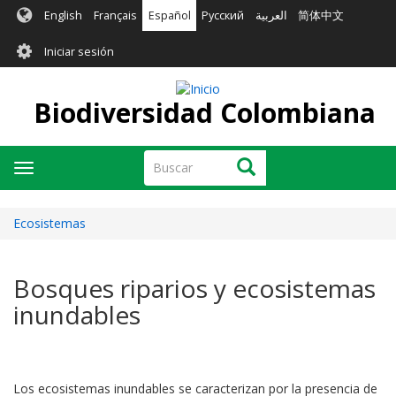
Pasar
English
Français
Español
Русский
العربية
简体中文
al
User
contenido
Iniciar sesión
principal
account
menu
Biodiversidad Colombiana
Buscar
Buscar
Toggle
navigation
Ecosistemas
Bosques riparios y ecosistemas
inundables
Los ecosistemas inundables se caracterizan por la presencia de