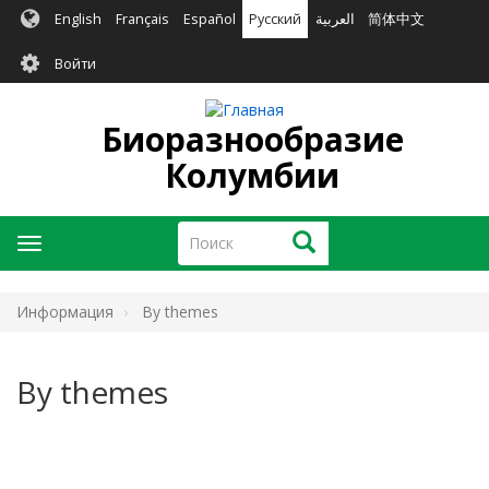
Перейти
English
Français
Español
Русский
العربية
简体中文
к
User
основному
Войти
содержанию
account
menu
Биоразнообразие
Колумбии
Поиск
Поиск
Toggle
navigation
Информация
By themes
By themes