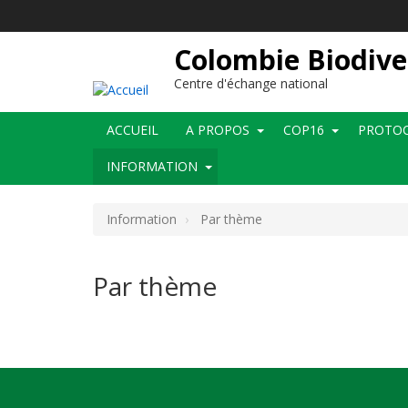
Aller
au
contenu
Colombie Biodive
principal
Centre d'échange national
Main
ACCUEIL
A PROPOS
COP16
PROTOC
navigation
INFORMATION
Information
Par thème
Par thème