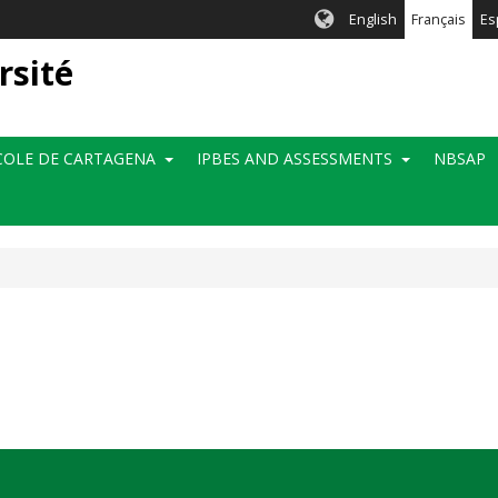
English
Français
Es
rsité
OLE DE CARTAGENA
IPBES AND ASSESSMENTS
NBSAP