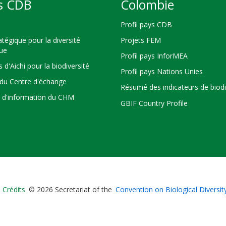
s CDB
Colombie
Profil pays CDB
atégique pour la diversité
Projets FEM
que
Profil pays InforMEA
s d'Aichi pour la biodiversité
Profil pays Nations Unies
du Centre d'échange
Résumé des indicateurs de biodi
s d'information du CHM
GBIF Country Profile
Bioland
Crédits
© 2026 Secretariat of the
Convention on Biological Diversit
-
Footer