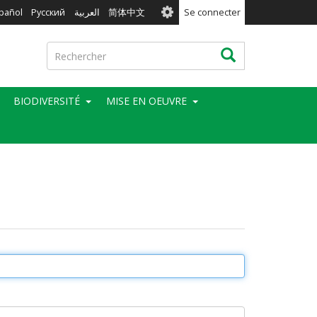
User
pañol
Русский
العربية
简体中文
Se connecter
account
menu
Rechercher
Rechercher
BIODIVERSITÉ
MISE EN OEUVRE