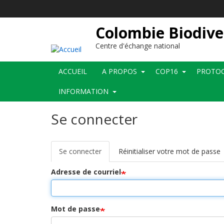
Aller
au
contenu
Colombie Biodive
principal
Centre d'échange national
Main
ACCUEIL
A PROPOS
COP16
PROTOC
navigation
INFORMATION
Se connecter
Se connecter
(onglet
Réinitialiser votre mot de passe
Onglets
actif)
principaux
Adresse de courriel
Mot de passe