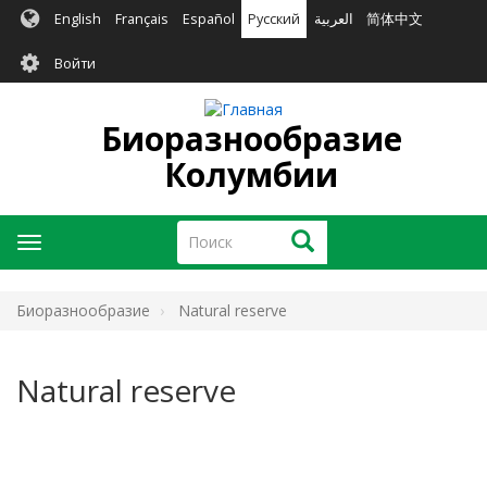
Перейти
English
Français
Español
Русский
العربية
简体中文
к
User
основному
Войти
содержанию
account
menu
Биоразнообразие
Колумбии
Поиск
Поиск
Toggle
navigation
Биоразнообразие
Natural reserve
Natural reserve