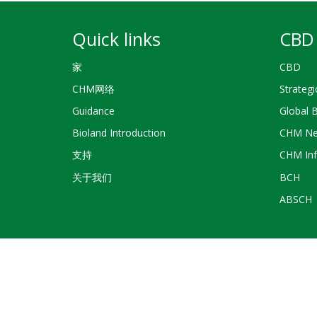
Quick links
CBD 
家
CBD
CHM网络
Strategi
Guidance
Global 
Bioland Introduction
CHM Ne
支持
CHM Inf
关于我们
BCH
ABSCH