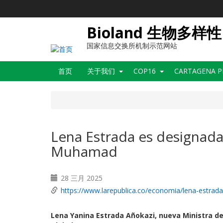
跳
转
到
Bioland 生物多样性
主
要
国家信息交换所机制示范网站
内
Main
容
首页
关于我们
COP16
CARTAGENA 
navigation
Lena Estrada es designad
Muhamad
28 三月 2025
https://www.larepublica.co/economia/lena-estra
Lena Yanina Estrada Añokazi, nueva Ministra d