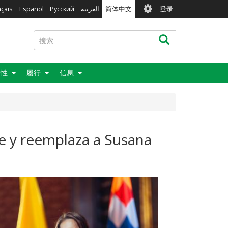
User
nçais
Español
Русский
العربية
简体中文
登录
account
menu
搜
搜索
索
样性
履行
信息
e y reemplaza a Susana