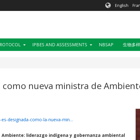
English
Fra
PROTOCOL
IPBES AND ASSESSMENTS
NBSAP
生物多
a como nueva ministra de Ambient
da-es-designada-como-la-nueva-min…
e Ambiente: liderazgo indígena y gobernanza ambiental