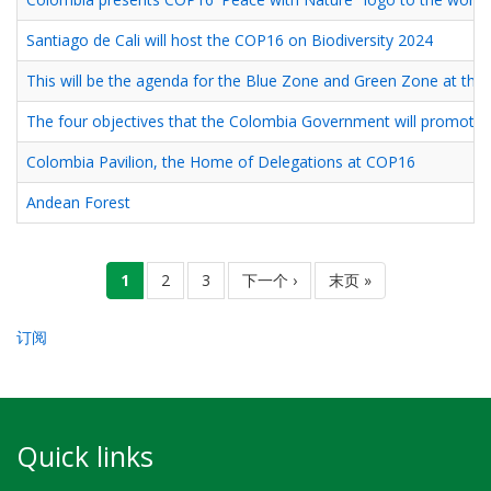
Santiago de Cali will host the COP16 on Biodiversity 2024
This will be the agenda for the Blue Zone and Green Zone at the 
The four objectives that the Colombia Government will promote
Colombia Pavilion, the Home of Delegations at COP16
Andean Forest
分
当
1
页
2
页
3
下
下一个 ›
末
末页 »
页
前
面
面
一
页
页
页
订阅
Quick links