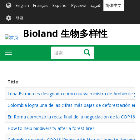
跳
English
Français
Español
Русский
العربية
简体中文
转
User
到
登录
主
account
要
Bioland 生物多样性
menu
内
容
搜
搜索
Toggle
索
navigation
Title
Lena Estrada es designada como nueva ministra de Ambiente y
Colombia logra una de las cifras más bajas de deforestación en s
En Roma comenzó la recta final de la negociación de la COP16
How to help biodiversity after a forest fire?
Colombia presents COP16 'Peace with Nature" logo to the world