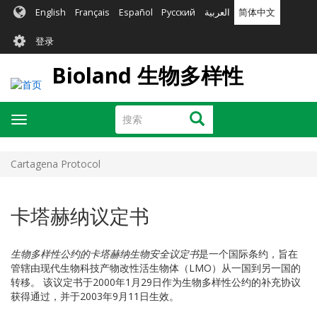
跳
English
Français
Español
Русский
العربية
简体中文
转
User
到
登录
主
account
要
Bioland 生物多样性
menu
内
容
搜
搜索
Toggle
索
navigation
Cartagena Protocol
卡塔赫纳议定书
生物多样性公约的卡塔赫纳生物安全议定书
是一个国际条约，旨在
管辖由现代生物科技产物改性活生物体（LMO）从一国到另一国的
转移。 该议定书于2000年1月29日作为生物多样性公约的补充协议
获得通过，并于2003年9月11日生效。