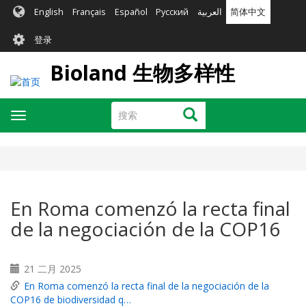
跳
English
Français
Español
Русский
العربية
简体中文
转
User
到
登录
主
account
要
Bioland 生物多样性
menu
内
容
搜
搜索
Toggle
索
navigation
En Roma comenzó la recta final
de la negociación de la COP16
21 二月 2025
En Roma comenzó la recta final de la negociación de la
COP16 de biodiversidad q…