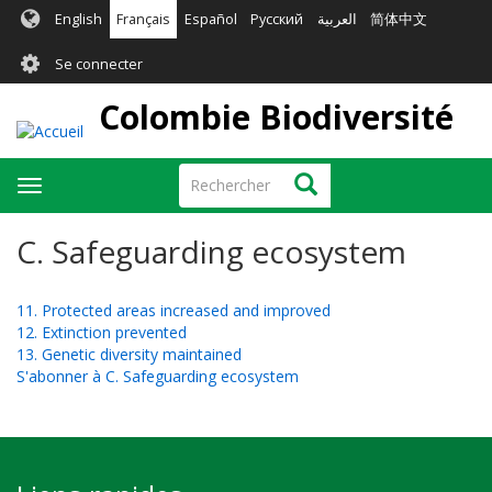
Aller
English
Français
Español
Русский
العربية
简体中文
au
User
contenu
Se connecter
principal
account
Colombie Biodiversité
menu
Rechercher
Rechercher
Toggle
navigation
C. Safeguarding ecosystem
11. Protected areas increased and improved
12. Extinction prevented
13. Genetic diversity maintained
S'abonner à C. Safeguarding ecosystem