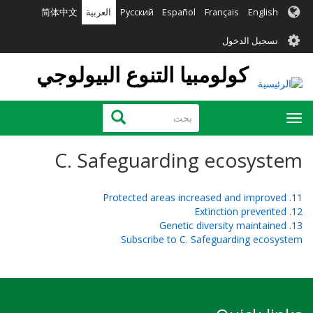
تجاوز
English
Français
Español
Русский
العربية
简体中文
إلى
User
المحتوى
تسجيل الدخول
الرئيسي
account
كولومبيا التنوع البيولوجي
menu
بحث
بحث
Toggle
navigation
C. Safeguarding ecosystem
11. Protected areas increased and improved
12. Extinction prevented
13. Genetic diversity maintained
Subscribe to C. Safeguarding ecosystem