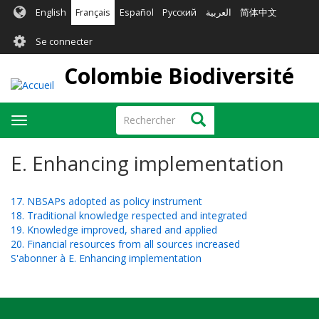
Aller
English
Français
Español
Русский
العربية
简体中文
au
User
contenu
Se connecter
principal
account
Colombie Biodiversité
menu
Rechercher
Rechercher
Toggle
navigation
E. Enhancing implementation
17. NBSAPs adopted as policy instrument
18. Traditional knowledge respected and integrated
19. Knowledge improved, shared and applied
20. Financial resources from all sources increased
S'abonner à E. Enhancing implementation