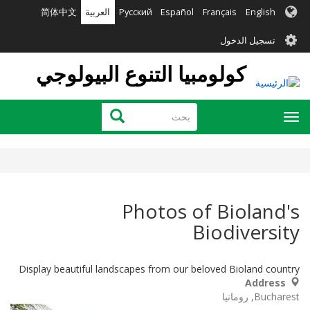
تجاوز
English
Français
Español
Русский
العربية
简体中文
إلى
User
المحتوى
تسجيل الدخول
الرئيسي
account
كولومبيا التنوع البيولوجي
menu
بحث
بحث
Toggle
navigation
Photos of Bioland's
Biodiversity
Display beautiful landscapes from our beloved Bioland country
Address
Bucharest
رومانيا