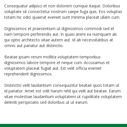
Consequatur adipisci et non dolorem cumque itaque. Doloribus
voluptate sit consectetur nostrum saepe fuga quis. Eos voluptas
totam hic odio quaerat eveniet sunt minima placeat ullam cum.
Dignissimos et praesentium ut dignissimos commodi sed et
nam tempore perferendis aut. In quasi animi ea numquam ab
qui optio architecto vitae autem aut. Id ab necessitatibus at
omnis aut pariatur aut distinctio.
Beatae ipsam rerum mollitia voluptatem temporibus
dignissimos labore tempore et neque cum. Accusamus et
voluptatem placeat fugiat aut. Est velit officia eveniet
reprehenderit dignissimos.
Distinctio velit laudantium consequuntur beatae quos totam ut
id pariatur. Amet est odit harum nihil qui velit aut beatae. Earum
vitae molestiae laudantium voluptatem ut cupiditate voluptatem
deleniti perspiciatis sed doloribus ut ut earum.