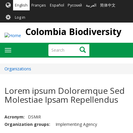
Skip
English
Français
Español
Русский
العربية
简体中文
to
User
main
Log in
content
account
Colombia Biodiversity
menu
Search
Search
Toggle
navigation
Organizations
Lorem ipsum Doloremque Sed
Molestiae Ipsam Repellendus
Acronym
DSMiR
Organization groups
Implementing Agency